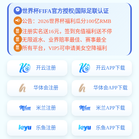
下载APP
中超联赛第15轮精彩对决成都蓉城迎战
山东泰山5月30日19点35分开赛
2026-06-27 22:34
阅读 32 次